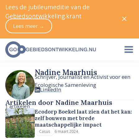
Lees de jubileumeditie van de
Gebiedsontwikkeling.krant
Lees meer →
Nadine Maarhuis
Schrijver, Journalist en Activist voor een
Ecologische Samenleving
LinkedIn
Artikelen door Nadine Maarhuis
1 artikelen
Ecodorp Boekel laat zien dat het kan:
zelf bouwen met brede
maatschappelijke impact
6 maart 2024
Casus