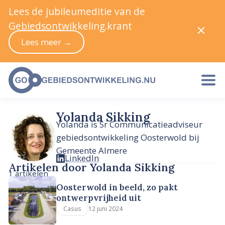
Lees de jubileumeditie van de
Gebiedsontwikkeling.krant
Lees meer →
Yolanda Sikking
Yolanda is Sr Communicatieadviseur
gebiedsontwikkeling Oosterwold bij
Gemeente Almere
LinkedIn
Artikelen door Yolanda Sikking
1 artikelen
Oosterwold in beeld, zo pakt
ontwerpvrijheid uit
12 juni 2024
Casus