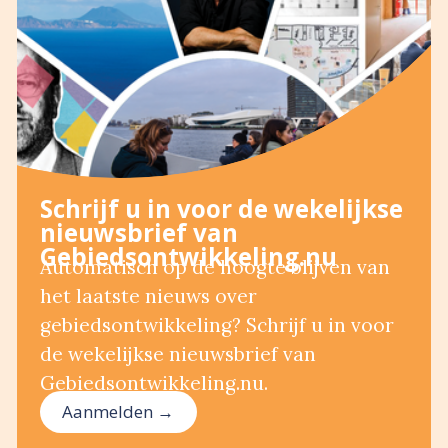
Schrijf u in voor de wekelijkse
nieuwsbrief van
Gebiedsontwikkeling.nu
Automatisch op de hoogte blijven van
het laatste nieuws over
gebiedsontwikkeling? Schrijf u in voor
de wekelijkse nieuwsbrief van
Gebiedsontwikkeling.nu.
Aanmelden →