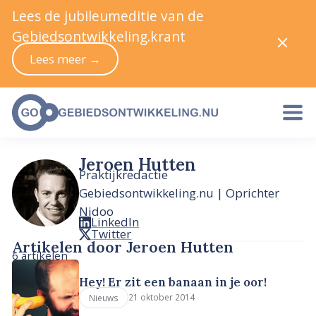
Lees de jubileumeditie van de
Gebiedsontwikkeling.krant
Lees meer →
Jeroen Hutten
Praktijkredactie
Gebiedsontwikkeling.nu | Oprichter
Nidoo
LinkedIn
Twitter
Artikelen door Jeroen Hutten
6 artikelen
Hey! Er zit een banaan in je oor!
21 oktober 2014
Nieuws