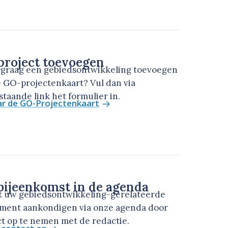
roject toevoegen
u graag een gebiedsontwikkeling toevoegen
 GO-projectenkaart? Vul dan via
taande link het formulier in.
ar de GO-Projectenkaart
ijeenkomst in de agenda
t uw gebiedsontwikkeling-gerelateerde
ment aankondigen via onze agenda door
t op te nemen met de redactie.