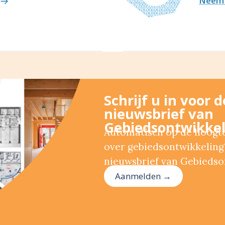
Neem 
Schrijf u in voor 
nieuwsbrief van
Gebiedsontwikkel
Automatisch op de hoogte 
over gebiedsontwikkeling?
nieuwsbrief van Gebiedso
Aanmelden →