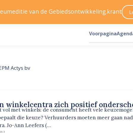
ileumeditie van de Gebiedsontwikkeling.krant
L
Voorpagina
Agend
EPM Actys bv
 winkelcentra zich positief ondersch
 vol met winkels: de consument heeft vele keuzemogelij
bepaalt die keuze? Verhuurders moeten meer gaan n
ra. Jo-Ann Leefers (…
012