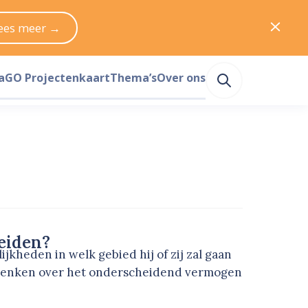
ees meer →
a
GO Projectenkaart
Thema’s
Over ons
eiden?
kheden in welk gebied hij of zij zal gaan
adenken over het onderscheidend vermogen