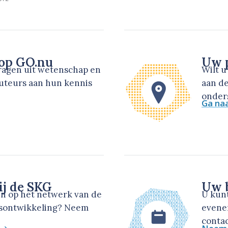
 op GO.nu
Uw p
dragen uit wetenschap en
Wilt 
auteurs aan hun kennis
aan de
onders
Ga na
ij de SKG
Uw b
en op het netwerk van de
U kun
dsontwikkeling? Neem
evene
contac