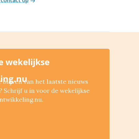
contact op
de wekelijkse
ing.nu
blijven van het laatste nieuws
 Schrijf u in voor de wekelijkse
ntwikkeling.nu.