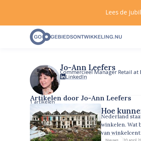
Lees de jub
Jo-Ann Leefers
Commercieel Manager Retail at 
LinkedIn
Artikelen door Jo-Ann Leefers
1 artikelen
Hoe kunnen
Nederland staat
winkelen. Wat 
van winkelcent
20 april 2
Nieuws