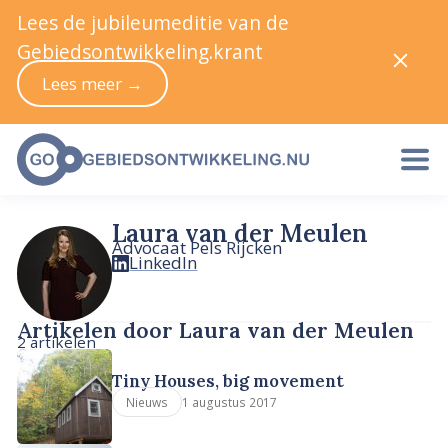
Lees de jubileumeditie van de
Gebiedsontwikkeling.krant
Lees meer →
Laura van der Meulen
Advocaat Pels Rijcken
LinkedIn
Artikelen door Laura van der Meulen
2 artikelen
Tiny Houses, big movement
1 augustus 2017
Nieuws