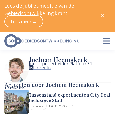
Lees de jubileumeditie van de
Gebiedsontwikkeling.krant
Lees meer →
Jochem Heemskerk
Junior projectleider Platform31
LinkedIn
Artikelen door Jochem Heemskerk
1 artikelen
Tussenstand experimenten City Deal
Inclusieve Stad
31 augustus 2017
Nieuws