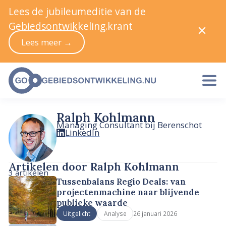
Lees de jubileumeditie van de
Gebiedsontwikkeling.krant
Lees meer →
Ralph Kohlmann
Managing Consultant bij Berenschot
LinkedIn
Artikelen door Ralph Kohlmann
3 artikelen
Tussenbalans Regio Deals: van
projectenmachine naar blijvende
publieke waarde
26 januari 2026
Uitgelicht
Analyse