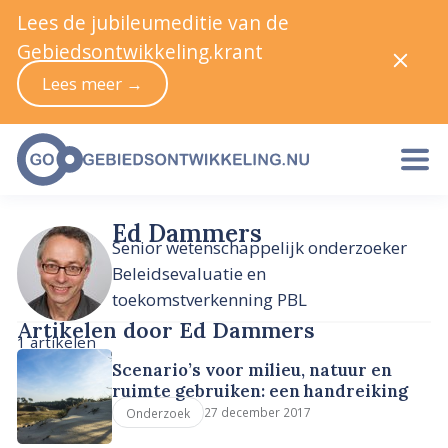
Lees de jubileumeditie van de
Gebiedsontwikkeling.krant
Lees meer →
Ed Dammers
Senior wetenschappelijk onderzoeker
Beleidsevaluatie en
toekomstverkenning PBL
Artikelen door Ed Dammers
1 artikelen
Scenario’s voor milieu, natuur en
ruimte gebruiken: een handreiking
27 december 2017
Onderzoek