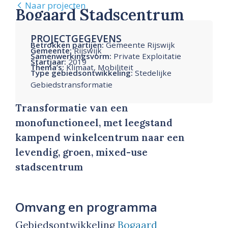
Naar projecten
Bogaard Stadscentrum
PROJECTGEGEVENS
Betrokken partijen:
Gemeente Rijswijk
Gemeente:
Rijswijk
Samenwerkingsvorm:
Private Exploitatie
Startjaar:
2019
Thema’s:
Klimaat, Mobiliteit
Type gebiedsontwikkeling:
Stedelijke
Gebiedstransformatie
Transformatie van een
monofunctioneel, met leegstand
kampend winkelcentrum naar een
levendig, groen, mixed-use
stadscentrum
Omvang en programma
Gebiedsontwikkeling
Bogaard