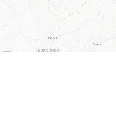
+
-
Uw gastbijdrage op
GO.nu
Wij staan open voor bijdragen
uit wetenschap en praktijk. Wij
moedigen auteurs aan hun