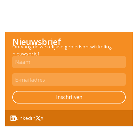
Nieuwsbrief
Ontvang de wekelijkse gebiedsontwikkeling
nieuwsbrief
Inschrijven
LinkedIn
X