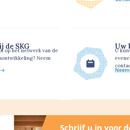
ij de SKG
Uw b
en op het netwerk van de
U kun
dsontwikkeling? Neem
evene
contac
Neem 
Schrijf u in voor 