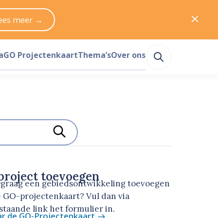
ees meer →
a
GO Projectenkaart
Thema’s
Over ons
roject toevoegen
u graag een gebiedsontwikkeling toevoegen
 GO-projectenkaart? Vul dan via
taande link het formulier in.
ar de GO-Projectenkaart