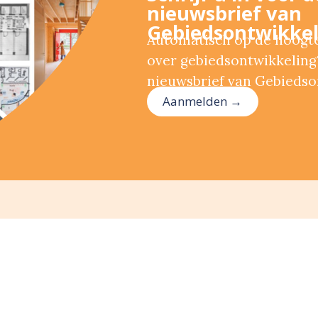
nieuwsbrief van
Gebiedsontwikkel
Automatisch op de hoogte 
over gebiedsontwikkeling?
nieuwsbrief van Gebiedso
Aanmelden →