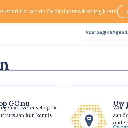
ileumeditie van de Gebiedsontwikkeling.krant
L
Voorpagina
Agend
n
 op GO.nu
Uw p
dragen uit wetenschap en
Wilt 
auteurs aan hun kennis
aan de
onders
Ga na