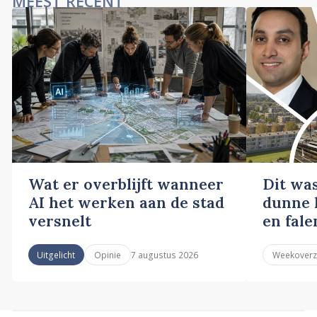
MEEST RECENT
Wat er overblijft wanneer
Dit wa
AI het werken aan de stad
dunne l
versnelt
en fale
7 augustus 2026
Uitgelicht
Opinie
Weekoverz