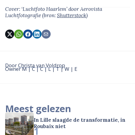
Cover: ‘Luchtfoto Haarlem’
door Aerovista
Luchtfotografie
(bron:
Shutterstock
)
Door
Christa van Voldrop
Owner M | C | C | L | T | W | E
Meest gelezen
In Lille slaagde de transformatie, in
Roubaix niet
1