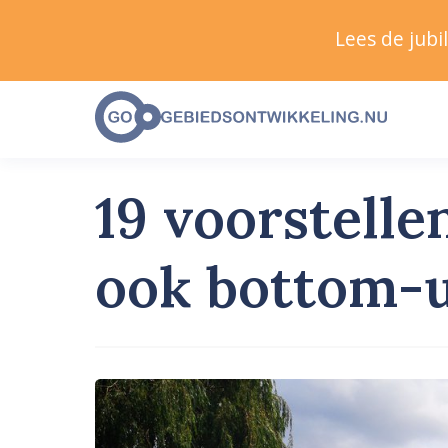
Lees de jub
19 voorstell
ook bottom-