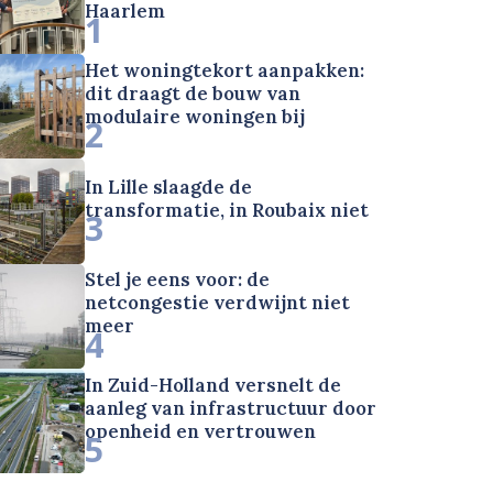
Haarlem
1
Het woningtekort aanpakken:
dit draagt de bouw van
modulaire woningen bij
2
In Lille slaagde de
transformatie, in Roubaix niet
3
Stel je eens voor: de
netcongestie verdwijnt niet
meer
4
In Zuid-Holland versnelt de
aanleg van infrastructuur door
openheid en vertrouwen
5