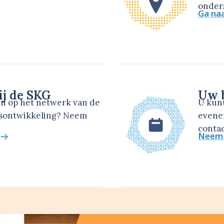
onders
Ga na
ij de SKG
Uw b
en op het netwerk van de
U kun
dsontwikkeling? Neem
evene
contac
Neem 