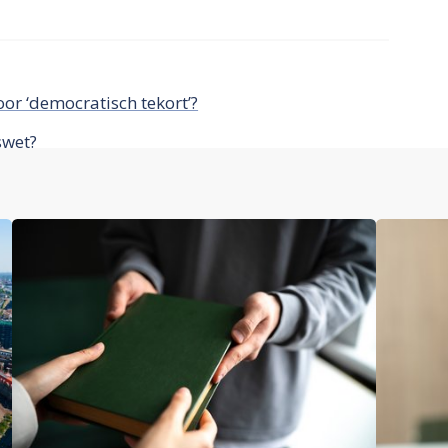
r ‘democratisch tekort’?
swet?