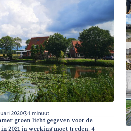
ruari 2020
1 minuut
amer groen licht gegeven voor de
in 2021 in werking moet treden. 4