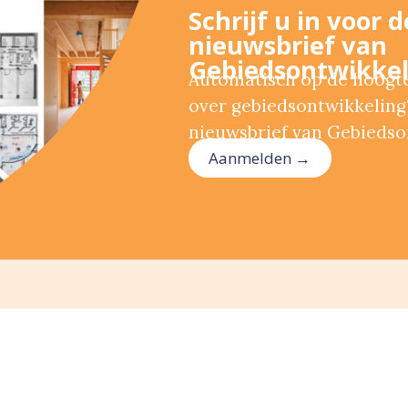
Schrijf u in voor 
nieuwsbrief van
Gebiedsontwikkel
Automatisch op de hoogte 
over gebiedsontwikkeling?
nieuwsbrief van Gebiedso
Aanmelden →