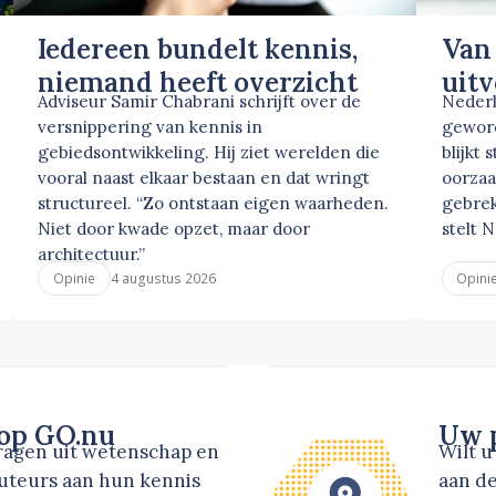
Iedereen bundelt kennis,
Van
niemand heeft overzicht
uit
Adviseur Samir Chabrani schrijft over de
Nederl
versnippering van kennis in
geword
gebiedsontwikkeling. Hij ziet werelden die
blijkt 
vooral naast elkaar bestaan en dat wringt
oorzaa
structureel. “Zo ontstaan eigen waarheden.
gebrek
Niet door kwade opzet, maar door
stelt 
architectuur.”
4 augustus 2026
Opinie
Opini
 op GO.nu
Uw p
dragen uit wetenschap en
Wilt 
auteurs aan hun kennis
aan de