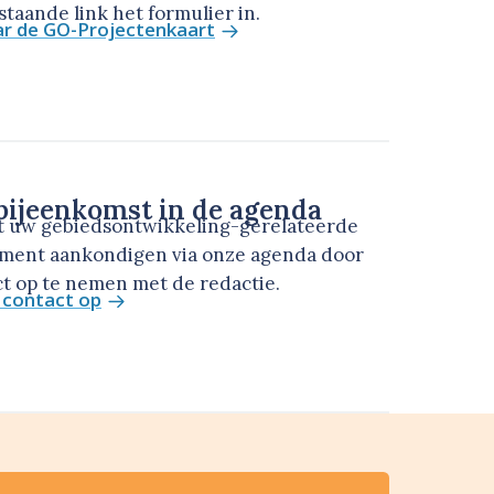
taande link het formulier in.
ar de GO-Projectenkaart
ijeenkomst in de agenda
t uw gebiedsontwikkeling-gerelateerde
ment aankondigen via onze agenda door
t op te nemen met de redactie.
contact op