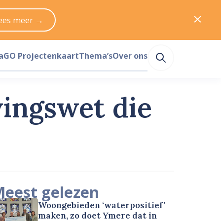
ees meer →
a
GO Projectenkaart
Thema’s
Over ons
vingswet die
eest gelezen
Woongebieden ‘waterpositief’
maken, zo doet Ymere dat in