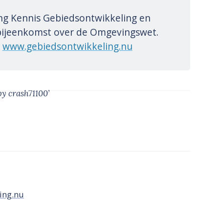
ing Kennis Gebiedsontwikkeling en
bijeenkomst over de Omgevingswet.
p
www.gebiedsontwikkeling.nu
by crash71100’
ing.nu