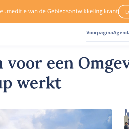
ileumeditie van de Gebiedsontwikkeling.krant
L
Voorpagina
Agend
en voor een Omge
up werkt
M