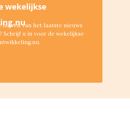
de wekelijkse
ing.nu
blijven van het laatste nieuws
 Schrijf u in voor de wekelijkse
ntwikkeling.nu.