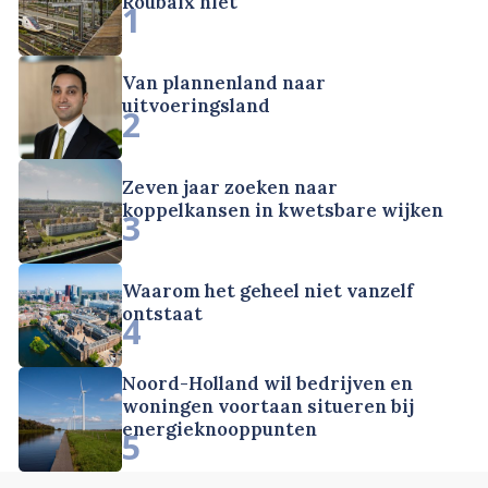
Roubaix niet
1
Van plannenland naar
uitvoeringsland
2
Zeven jaar zoeken naar
koppelkansen in kwetsbare wijken
3
Waarom het geheel niet vanzelf
ontstaat
4
Noord-Holland wil bedrijven en
woningen voortaan situeren bij
energieknooppunten
5