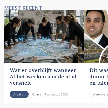
MEEST RECENT
Wat er overblijft wanneer
Dit wa
AI het werken aan de stad
dunne l
versnelt
en fale
7 augustus 2026
Uitgelicht
Opinie
Weekoverz