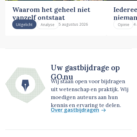
Waarom het geheel niet
Iederee
vanzelf ontstaat
nieman
5 augustus 2026
4
Uitgelicht
Analyse
Opinie
Uw gastbijdrage op
GO.nu
Wij staan open voor bijdragen
uit wetenschap en praktijk. Wij
moedigen auteurs aan hun
kennis en ervaring te delen.
Over gastbijdragen