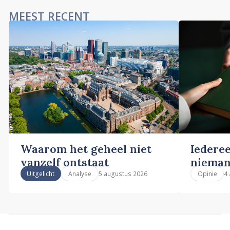
MEEST RECENT
Waarom het geheel niet
Iederee
vanzelf ontstaat
nieman
5 augustus 2026
4
Uitgelicht
Analyse
Opinie