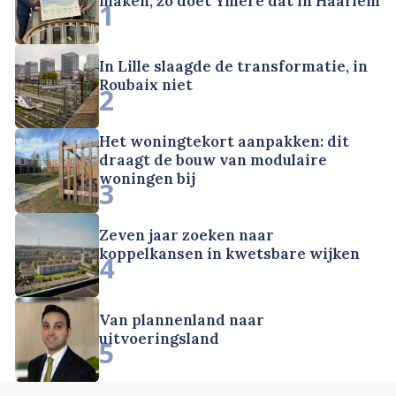
maken, zo doet Ymere dat in Haarlem
1
In Lille slaagde de transformatie, in
Roubaix niet
2
Het woningtekort aanpakken: dit
draagt de bouw van modulaire
woningen bij
3
Zeven jaar zoeken naar
koppelkansen in kwetsbare wijken
4
Van plannenland naar
uitvoeringsland
5