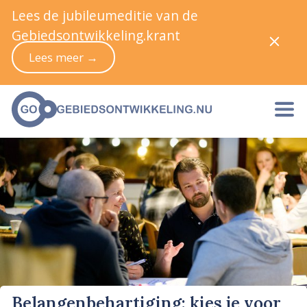
Lees de jubileumeditie van de
Gebiedsontwikkeling.krant
Lees meer →
Belangenbehartiging: kies je voor