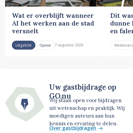
Wat er overblijft wanneer
Dit wa
AI het werken aan de stad
dunne l
versnelt
en fale
7 augustus 2026
Uitgelicht
Opinie
Weekoverz
Uw gastbijdrage op
GO.nu
Wij staan open voor bijdragen
uit wetenschap en praktijk. Wij
moedigen auteurs aan hun
kennis en ervaring te delen.
Over gastbijdragen