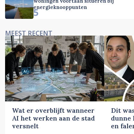
woningen voortaan situeren bij
energieknooppunten
5
MEEST RECENT
Wat er overblijft wanneer
Dit wa
AI het werken aan de stad
dunne l
versnelt
en fale