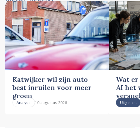
Katwijker wil zijn auto
Wat er
best inruilen voor meer
AI het
groen
versne
10 augustus 2026
Analyse
Uitgelicht