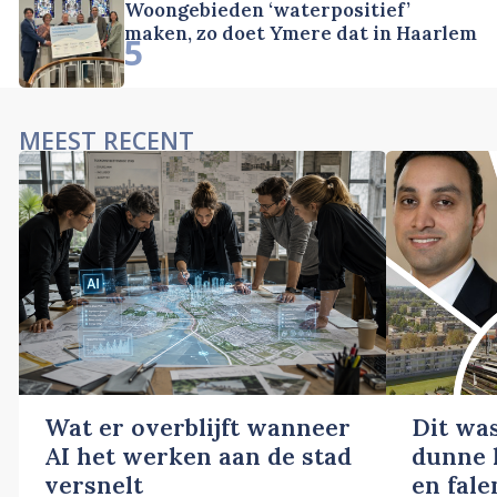
Woongebieden ‘waterpositief’
maken, zo doet Ymere dat in Haarlem
5
MEEST RECENT
Wat er overblijft wanneer
Dit wa
AI het werken aan de stad
dunne l
versnelt
en fale