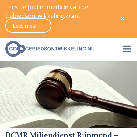
Lees de jubileumeditie van de
Gebiedsontwikkeling.krant
Lees meer →
DCMR Milieudienst Rijnmond –