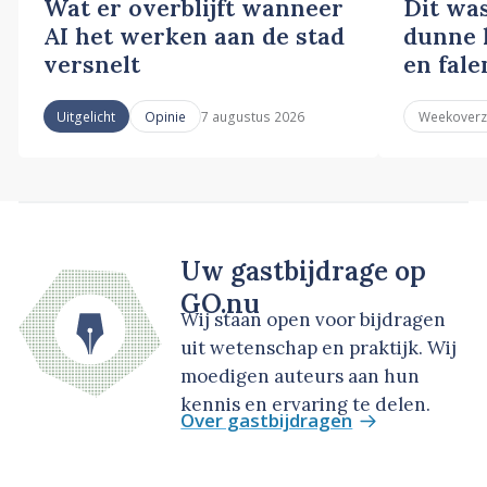
Wat er overblijft wanneer
Dit wa
AI het werken aan de stad
dunne l
versnelt
en fale
7 augustus 2026
Uitgelicht
Opinie
Weekoverz
Uw gastbijdrage op
GO.nu
Wij staan open voor bijdragen
uit wetenschap en praktijk. Wij
moedigen auteurs aan hun
kennis en ervaring te delen.
Over gastbijdragen