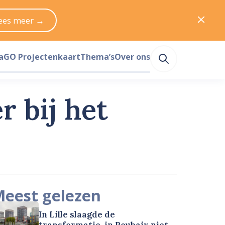
ees meer →
a
GO Projectenkaart
Thema’s
Over ons
r bij het
eest gelezen
In Lille slaagde de
transformatie, in Roubaix niet