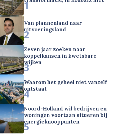
1
Van plannenland naar
uitvoeringsland
2
Zeven jaar zoeken naar
koppelkansen in kwetsbare
wijken
3
Waarom het geheel niet vanzelf
ontstaat
4
Noord-Holland wil bedrijven en
woningen voortaan situeren bij
energieknooppunten
5