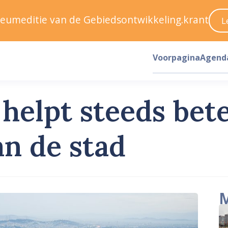
ileumeditie van de Gebiedsontwikkeling.krant
L
Voorpagina
Agend
elpt steeds bete
n de stad
M