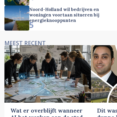
Noord-Holland wil bedrijven en
woningen voortaan situeren bij
energieknooppunten
5
MEEST RECENT
Wat er overblijft wanneer
Dit wa