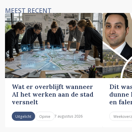
MEEST RECENT
Wat er overblijft wanneer
Dit wa
AI het werken aan de stad
dunne l
versnelt
en fale
7 augustus 2026
Uitgelicht
Opinie
Weekoverz