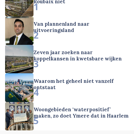
Roubaix niet
1
Van plannenland naar
uitvoeringsland
2
Zeven jaar zoeken naar
koppelkansen in kwetsbare wijken
3
Waarom het geheel niet vanzelf
ontstaat
4
Woongebieden ‘waterpositief’
maken, zo doet Ymere dat in Haarlem
5