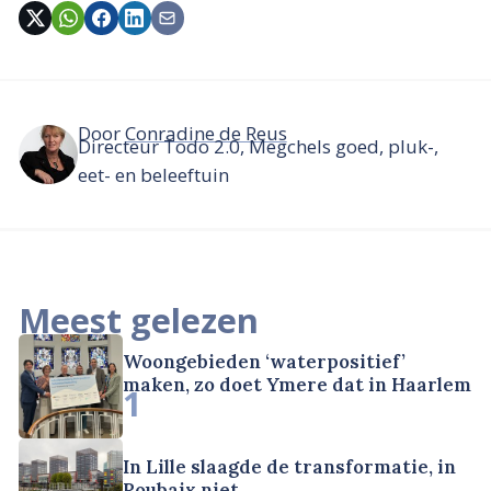
Door
Conradine de Reus
Directeur Todo 2.0, Megchels goed, pluk-,
eet- en beleeftuin
Meest gelezen
Woongebieden ‘waterpositief’
maken, zo doet Ymere dat in Haarlem
1
In Lille slaagde de transformatie, in
Roubaix niet