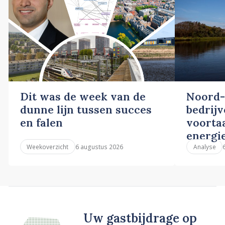
Dit was de week van de
Noord-
dunne lijn tussen succes
bedrij
en falen
voortaa
energi
6 augustus 2026
Weekoverzicht
Analyse
Uw gastbijdrage op