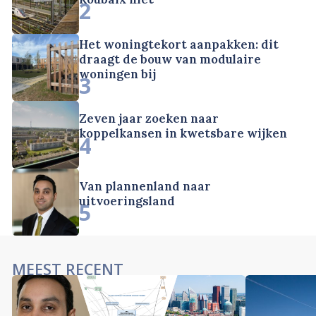
2
Het woningtekort aanpakken: dit
draagt de bouw van modulaire
woningen bij
3
Zeven jaar zoeken naar
koppelkansen in kwetsbare wijken
4
Van plannenland naar
uitvoeringsland
5
MEEST RECENT