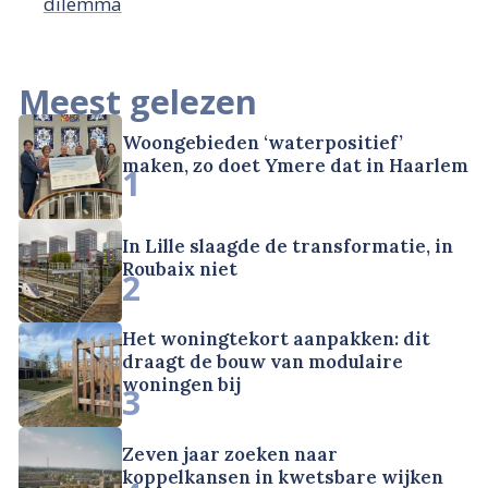
dilemma
Meest gelezen
Woongebieden ‘waterpositief’
maken, zo doet Ymere dat in Haarlem
1
In Lille slaagde de transformatie, in
Roubaix niet
2
Het woningtekort aanpakken: dit
draagt de bouw van modulaire
woningen bij
3
Zeven jaar zoeken naar
koppelkansen in kwetsbare wijken