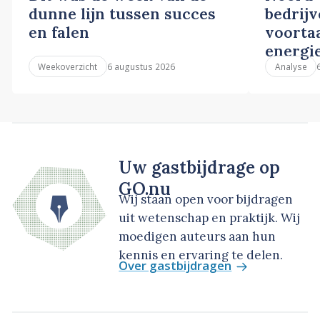
dunne lijn tussen succes
bedrij
en falen
voortaa
energi
6 augustus 2026
Weekoverzicht
Analyse
Uw gastbijdrage op
GO.nu
Wij staan open voor bijdragen
uit wetenschap en praktijk. Wij
moedigen auteurs aan hun
kennis en ervaring te delen.
Over gastbijdragen