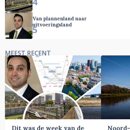
4
Van plannenland naar
uitvoeringsland
5
MEEST RECENT
Dit was de week van de
Noord-