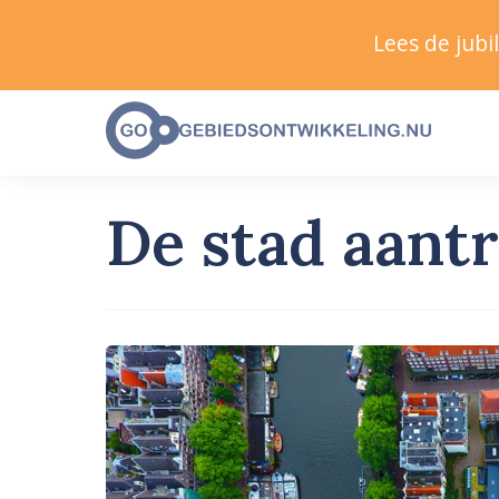
Lees de jub
De stad aant