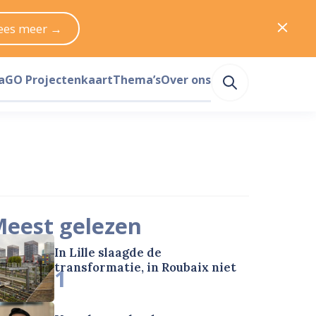
ees meer →
a
GO Projectenkaart
Thema’s
Over ons
eest gelezen
In Lille slaagde de
transformatie, in Roubaix niet
1