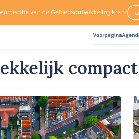
ileumeditie van de Gebiedsontwikkeling.krant
L
Voorpagina
Agend
rekkelijk compact
M