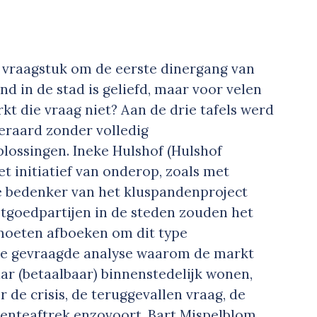
n vraagstuk om de eerste dinergang van
nd in de stad is geliefd, maar voor velen
t die vraag niet? Aan de drie tafels werd
teraard zonder volledig
lossingen. Ineke Hulshof (Hulshof
et initiatief van onderop, zoals met
ze bedenker van het kluspandenproject
tgoedpartijen in de steden zouden het
 moeten afboeken om dit type
De gevraagde analyse waarom de markt
aar (betaalbaar) binnenstedelijk wonen,
 de crisis, de teruggevallen vraag, de
enteaftrek enzovoort. Bart Mispelblom