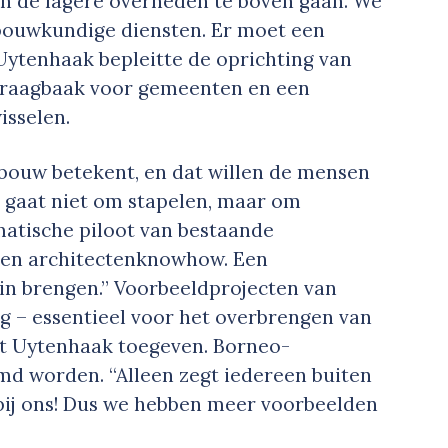
an de lagere overheden te boven gaan. We
ouwkundige diensten. Er moet een
” Uytenhaak bepleitte de oprichting van
 vraagbaak voor gemeenten en een
isselen.
bouw betekent, en dat willen de mensen
et gaat niet om stapelen, maar om
matische piloot van bestaande
n en architectenknowhow. Een
in brengen.” Voorbeeldprojecten van
ng – essentieel voor het overbrengen van
est Uytenhaak toegeven. Borneo-
 worden. “Alleen zegt iedereen buiten
 bij ons! Dus we hebben meer voorbeelden