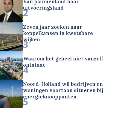
Van plannenland naar
uitvoeringsland
2
Zeven jaar zoeken naar
koppelkansen in kwetsbare
wijken
3
Waarom het geheel niet vanzelf
ontstaat
4
Noord-Holland wil bedrijven en
woningen voortaan situeren bij
energieknooppunten
5