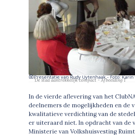
Presentatie van Rudy Uytenhaak - Foto: Karin 
‘De stad aantrekkelijk compact - Afbeelding 1’
In de vierde aflevering van het ClubN
deelnemers de mogelijkheden en de v
kwalitatieve verdichting van de stede
er uiteraard niet. In opdracht van de
Ministerie van Volkshuisvesting Ruimt