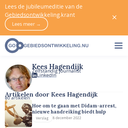
Lees de jubileumeditie van de
Gebiedsontwikkeling.krant
Lees meer →
Kees Hagendijk
Zelfstandig journalist
LinkedIn
Artikelen door Kees Hagendijk
80 artikelen
Hoe om te gaan met Didam-arrest,
nieuwe handreiking biedt hulp
8 december 2022
Verslag