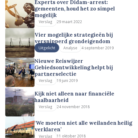
Experts over Didam-arrest:
gemeenten, houd het zo simpel
mogelijk
29 maart 2022
Verslag
Vier mogelijke strategieën bij
versnipperd grondeigendom
4 september 2019
Uitgelicht
Analyse
Nieuwe Reiswijzer
Gebiedsontwikkeling helpt bij
partnerselectie
19 juni 2019
Verslag
Kijk niet alleen naar financiële
haalbaarheid
24 november 2018
Verslag
‘We moeten niet alle weilanden heilig
verklaren’
11 oktober 2018
Verslag