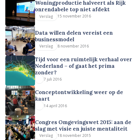
Woningproductie halveert als Rijk
onrendabele top niet afdekt
15 november 2016
Verslag
Data willen delen vereist een
businessmodel
8 november 2016
Verslag
Tijd voor een ruimtelijk verhaal over
Nederland – of gaat het prima
zonder?
7 juli 2016
Conceptontwikkeling weer op de
kaart
14 april 2016
Congres Omgevingswet 2015: aan de
slag met visie en juiste mentaliteit
18 november 2015
Verslag