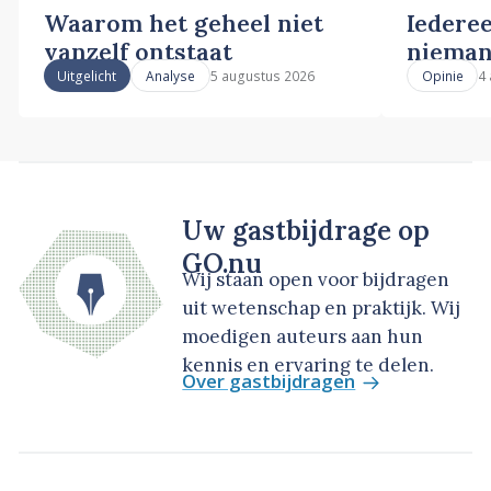
Waarom het geheel niet
Iederee
vanzelf ontstaat
nieman
5 augustus 2026
4
Uitgelicht
Analyse
Opinie
Uw gastbijdrage op
GO.nu
Wij staan open voor bijdragen
uit wetenschap en praktijk. Wij
moedigen auteurs aan hun
kennis en ervaring te delen.
Over gastbijdragen