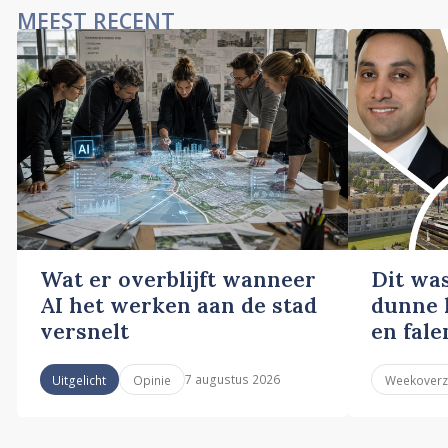
MEEST RECENT
Wat er overblijft wanneer
Dit wa
AI het werken aan de stad
dunne l
versnelt
en fale
7 augustus 2026
Uitgelicht
Opinie
Weekoverz