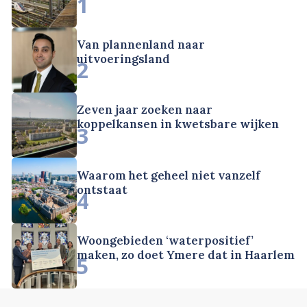
1
Van plannenland naar
uitvoeringsland
2
Zeven jaar zoeken naar
koppelkansen in kwetsbare wijken
3
Waarom het geheel niet vanzelf
ontstaat
4
Woongebieden ‘waterpositief’
maken, zo doet Ymere dat in Haarlem
5