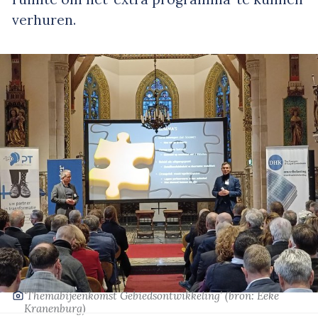
verhuren.
‘Themabijeenkomst Gebiedsontwikkeling’
(bron: Eeke
Kranenburg)