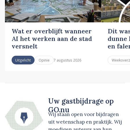
Wat er overblijft wanneer
Dit wa
AI het werken aan de stad
dunne l
versnelt
en fale
7 augustus 2026
Uitgelicht
Opinie
Weekoverz
Uw gastbijdrage op
GO.nu
Wij staan open voor bijdragen
uit wetenschap en praktijk. Wij
moedigen auteurs aan hun