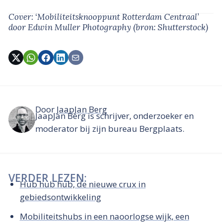
Cover: ‘Mobiliteitsknooppunt Rotterdam Centraal’
door Edwin Muller Photography
(bron: Shutterstock)
Door
JaapJan Berg
JaapJan Berg is schrijver, onderzoeker en
moderator bij zijn bureau Bergplaats.
VERDER LEZEN:
Hub hub hub, de nieuwe crux in
gebiedsontwikkeling
Mobiliteitshubs in een naoorlogse wijk, een