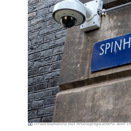
‘Straatnaambord met beveiligingscamera’
door 