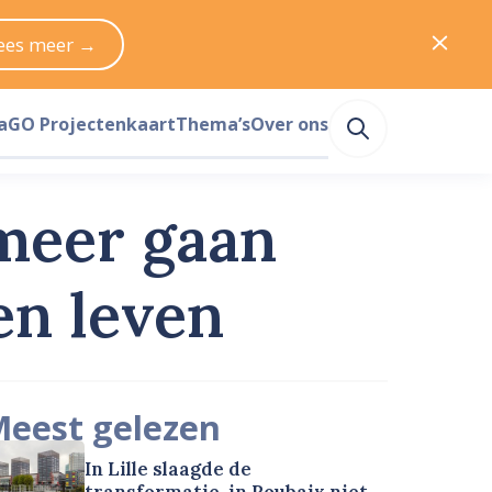
ees meer →
a
GO Projectenkaart
Thema’s
Over ons
 meer gaan
en leven
eest gelezen
In Lille slaagde de
transformatie, in Roubaix niet