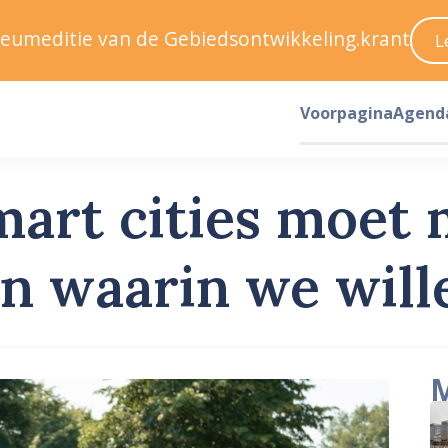
ileumeditie van de Gebiedsontwikkeling.krant
L
Voorpagina
Agend
mart cities moet
en waarin we will
M