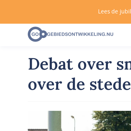
Lees de jub
Debat over s
over de sted