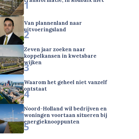
1
Van plannenland naar
uitvoeringsland
2
Zeven jaar zoeken naar
koppelkansen in kwetsbare
wijken
3
Waarom het geheel niet vanzelf
ontstaat
4
Noord-Holland wil bedrijven en
woningen voortaan situeren bij
energieknooppunten
5