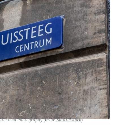
Dutchmen Photography
(bron:
Shutterstock
)