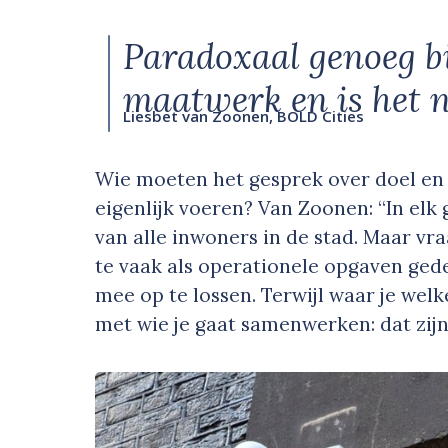
Paradoxaal genoeg bi
maatwerk en is het n
Liesbet van Zoonen, BOLD Cities
Wie moeten het gesprek over doel en 
eigenlijk voeren? Van Zoonen: “In elk
van alle inwoners in de stad. Maar v
te vaak als operationele opgaven ged
mee op te lossen. Terwijl waar je welk
met wie je gaat samenwerken: dat zijn 