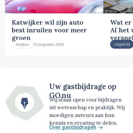
Katwijker wil zijn auto
Wat er
best inruilen voor meer
AI het
groen
versne
10 augustus 2026
Analyse
Uitgelicht
Uw gastbijdrage op
GO.nu
Wij staan open voor bijdragen
uit wetenschap en praktijk. Wij
moedigen auteurs aan hun
kennis en ervaring te delen.
Over gastbijdragen