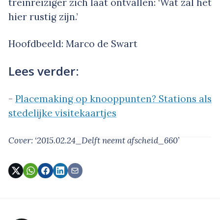
treinreiziger zich laat ontvallen: ‘Wat zal het
hier rustig zijn.’
Hoofdbeeld: Marco de Swart
Lees verder:
-
Placemaking op knooppunten? Stations als
stedelijke visitekaartjes
Cover: ‘2015.02.24_Delft neemt afscheid_660’