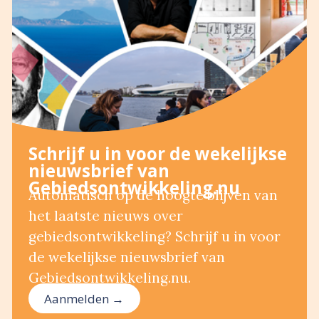
Schrijf u in voor de wekelijkse
nieuwsbrief van
Gebiedsontwikkeling.nu
Automatisch op de hoogte blijven van
het laatste nieuws over
gebiedsontwikkeling? Schrijf u in voor
de wekelijkse nieuwsbrief van
Gebiedsontwikkeling.nu.
Aanmelden →