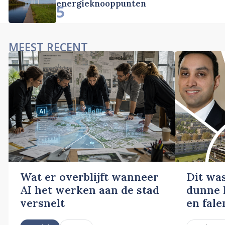
energieknooppunten
5
MEEST RECENT
Wat er overblijft wanneer
Dit wa
AI het werken aan de stad
dunne l
versnelt
en fale