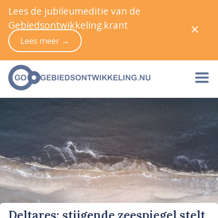
Lees de jubileumeditie van de
Gebiedsontwikkeling.krant
Lees meer →
Deltares: stijgende zeespiegel stelt