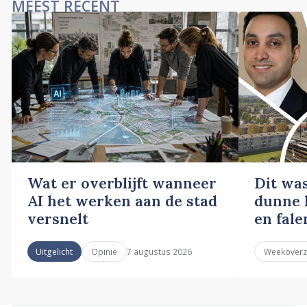
MEEST RECENT
Wat er overblijft wanneer
Dit wa
AI het werken aan de stad
dunne l
versnelt
en fale
7 augustus 2026
Uitgelicht
Opinie
Weekoverz