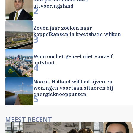
uitvoeringsland
2
Zeven jaar zoeken naar
koppelkansen in kwetsbare wijken
3
Waarom het geheel niet vanzelf
ontstaat
4
Noord-Holland wil bedrijven en
woningen voortaan situeren bij
energieknooppunten
5
MEEST RECENT