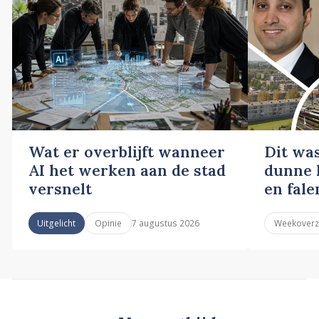
Wat er overblijft wanneer
Dit wa
AI het werken aan de stad
dunne l
versnelt
en fale
7 augustus 2026
Uitgelicht
Opinie
Weekoverz