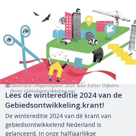
‘Illustratie Omgevingswet 2024’
door Esther Dijkstra
(bron: Gebiedsontwikkeling.nu)
Lees de wintereditie 2024 van de
Gebiedsontwikkeling.krant!
De wintereditie 2024 van dé krant van
gebiedsontwikkelend Nederland is
gelanceerd. In onze halfjaarlijkse