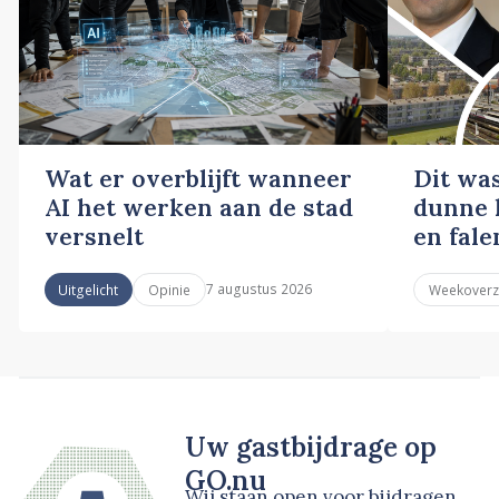
Wat er overblijft wanneer
Dit wa
AI het werken aan de stad
dunne l
versnelt
en fale
7 augustus 2026
Uitgelicht
Opinie
Weekoverz
Uw gastbijdrage op
GO.nu
Wij staan open voor bijdragen