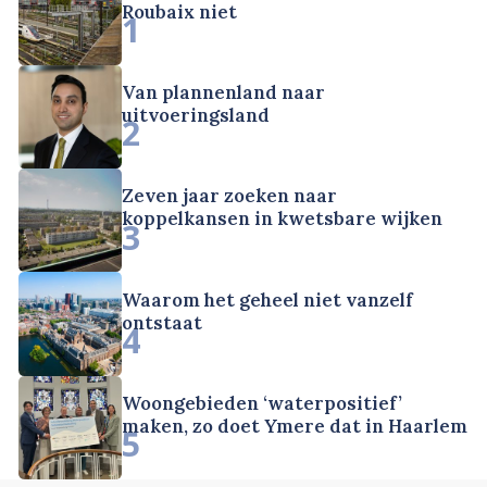
Roubaix niet
1
Van plannenland naar
uitvoeringsland
2
Zeven jaar zoeken naar
koppelkansen in kwetsbare wijken
3
Waarom het geheel niet vanzelf
ontstaat
4
Woongebieden ‘waterpositief’
maken, zo doet Ymere dat in Haarlem
5