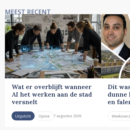
MEEST RECENT
Wat er overblijft wanneer
Dit wa
AI het werken aan de stad
dunne l
versnelt
en fale
7 augustus 2026
Uitgelicht
Opinie
Weekoverz