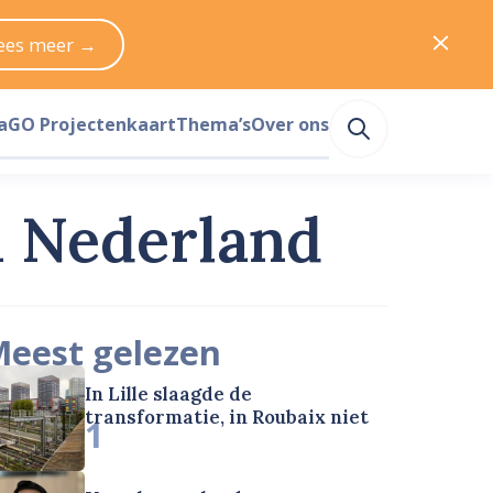
ees meer →
a
GO Projectenkaart
Thema’s
Over ons
n Nederland
eest gelezen
In Lille slaagde de
transformatie, in Roubaix niet
1