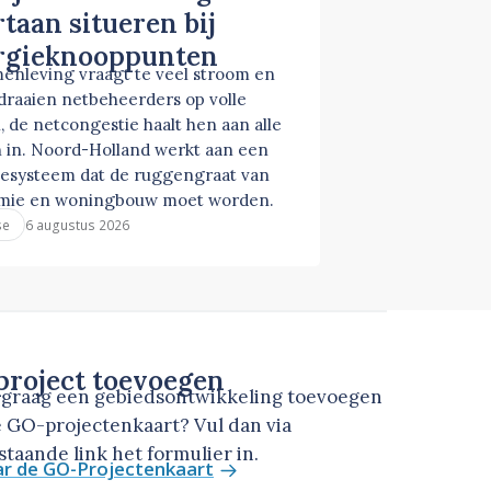
taan situeren bij
rgieknooppunten
enleving vraagt te veel stroom en
 draaien netbeheerders op volle
, de netcongestie haalt hen aan alle
 in. Noord-Holland werkt aan een
esysteem dat de ruggengraat van
mie en woningbouw moet worden.
6 augustus 2026
se
roject toevoegen
u graag een gebiedsontwikkeling toevoegen
 GO-projectenkaart? Vul dan via
taande link het formulier in.
ar de GO-Projectenkaart