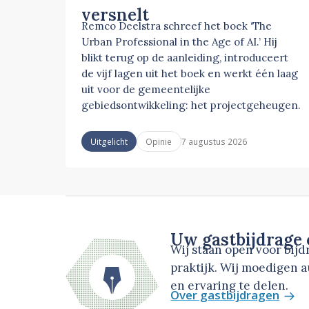
versnelt
Remco Deelstra schreef het boek ‘The
Urban Professional in the Age of AI.’ Hij
blikt terug op de aanleiding, introduceert
de vijf lagen uit het boek en werkt één laag
uit voor de gemeentelijke
gebiedsontwikkeling: het projectgeheugen.
7 augustus 2026
Uitgelicht
Opinie
Uw gastbijdrage
Wij staan open voor bij
praktijk. Wij moedigen 
en ervaring te delen.
Over gastbijdragen