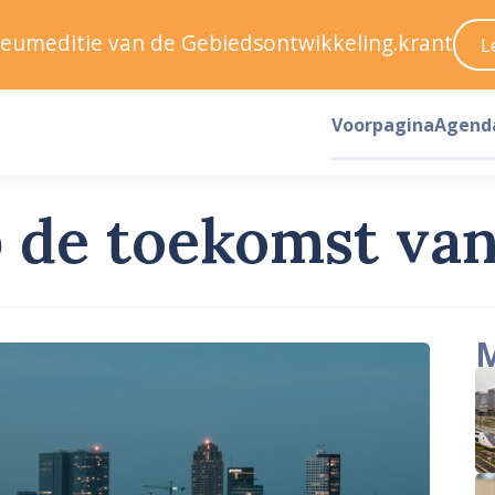
ileumeditie van de Gebiedsontwikkeling.krant
L
Voorpagina
Agend
op de toekomst va
M