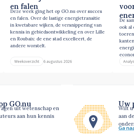
en falen
voor
Deze week ging het op GO.nu over succes
ene
en falen. Over de lastige energietransitie
De sam
in kwetsbare wijken, de versnippering van
ook al
kennis in gebiedsontwikkeling en over Lille
toeren
en Roubaix: de ene stad excelleert, de
kanten
andere worstelt.
energi
econo
6 augustus 2026
Weekoverzicht
Analy
 op GO.nu
Uw p
dragen uit wetenschap en
Wilt 
auteurs aan hun kennis
aan de
onders
Ga na