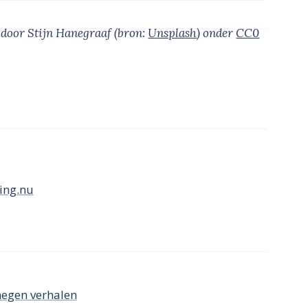
’
door Stijn Hanegraaf
(bron:
Unsplash
)
onder
CC0
ing.nu
negen verhalen