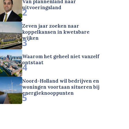
Van plannenland naar
uitvoeringsland
2
Zeven jaar zoeken naar
koppelkansen in kwetsbare
wijken
3
Waarom het geheel niet vanzelf
ontstaat
4
Noord-Holland wil bedrijven en
woningen voortaan situeren bij
energieknooppunten
5