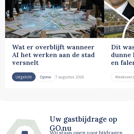
Wat er overblijft wanneer
Dit wa
AI het werken aan de stad
dunne l
versnelt
en fale
7 augustus 2026
Uitgelicht
Opinie
Weekoverz
Uw gastbijdrage op
GO.nu
Wij staan open voor bijdragen