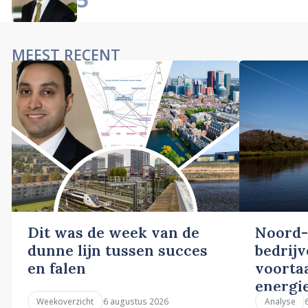
MEEST RECENT
Dit was de week van de
Noord-
dunne lijn tussen succes
bedrij
en falen
voortaa
energi
6 augustus 2026
Weekoverzicht
Analyse