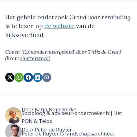
Het gehele onderzoek
Grond voor verbinding
is te lezen op
de website
van de
Rijksoverheid.
Cover: ‘Egmondermeergebied’
door Thijs de Graaf
(bron:
shutterstock
)
Door
Katja Nagelkerke
Socioloog & adviseur-onderzoeker bij Het
PON & Telos
Door
Peter de Ruyter
Peter de Ruyter is landschapsarchitect