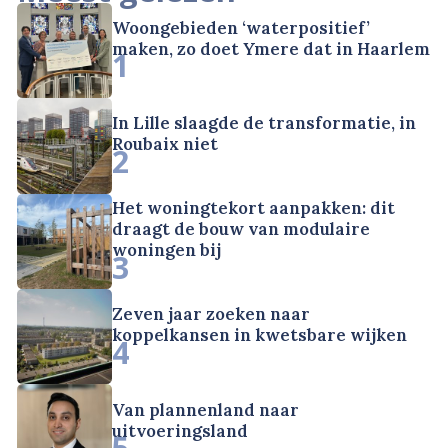
Woongebieden ‘waterpositief’
maken, zo doet Ymere dat in Haarlem
1
In Lille slaagde de transformatie, in
Roubaix niet
2
Het woningtekort aanpakken: dit
draagt de bouw van modulaire
woningen bij
3
Zeven jaar zoeken naar
koppelkansen in kwetsbare wijken
4
Van plannenland naar
uitvoeringsland
5