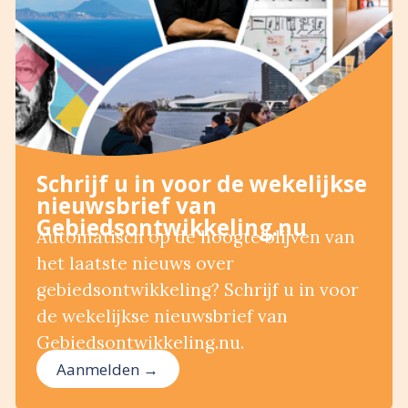
Schrijf u in voor de wekelijkse
nieuwsbrief van
Gebiedsontwikkeling.nu
Automatisch op de hoogte blijven van
het laatste nieuws over
gebiedsontwikkeling? Schrijf u in voor
de wekelijkse nieuwsbrief van
Gebiedsontwikkeling.nu.
Aanmelden →