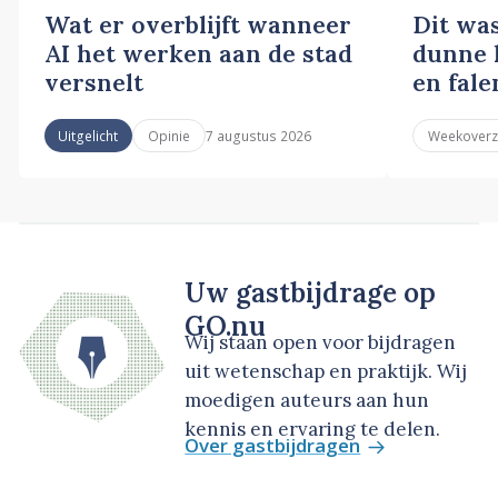
Wat er overblijft wanneer
Dit wa
AI het werken aan de stad
dunne l
versnelt
en fale
7 augustus 2026
Uitgelicht
Opinie
Weekoverz
Uw gastbijdrage op
GO.nu
Wij staan open voor bijdragen
uit wetenschap en praktijk. Wij
moedigen auteurs aan hun
kennis en ervaring te delen.
Over gastbijdragen