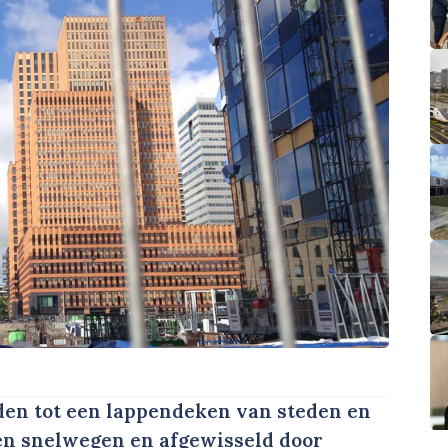
en tot een lappendeken van steden en
 en snelwegen en afgewisseld door