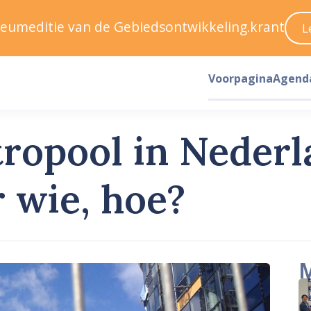
ileumeditie van de Gebiedsontwikkeling.krant
L
Voorpagina
Agend
opool in Nederl
 wie, hoe?
M