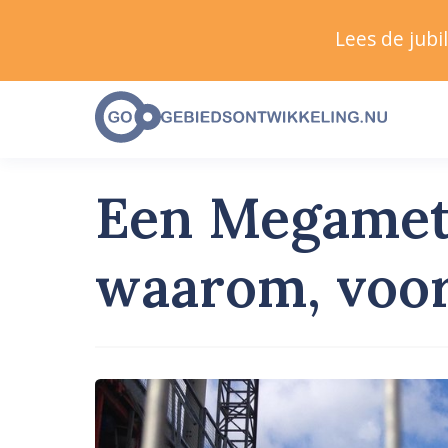
Lees de jub
Een Megametr
waarom, voor