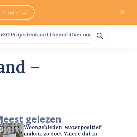
ees meer →
a
GO Projectenkaart
Thema’s
Over ons
and –
eest gelezen
Woongebieden ‘waterpositief’
maken, zo doet Ymere dat in