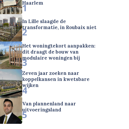
Haarlem
1
In Lille slaagde de
transformatie, in Roubaix niet
2
Het woningtekort aanpakken:
dit draagt de bouw van
modulaire woningen bij
3
Zeven jaar zoeken naar
koppelkansen in kwetsbare
wijken
4
Van plannenland naar
uitvoeringsland
5