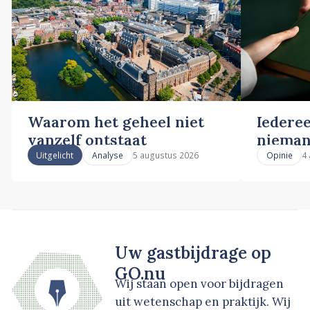
Waarom het geheel niet
Iederee
vanzelf ontstaat
nieman
5 augustus 2026
4
Uitgelicht
Analyse
Opinie
Uw gastbijdrage op
GO.nu
Wij staan open voor bijdragen
uit wetenschap en praktijk. Wij