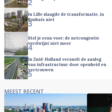
2
In Lille slaagde de transformatie, in
Roubaix niet
3
Stel je eens voor: de netcongestie
verdwijnt niet meer
4
In Zuid-Holland versnelt de aanleg
van infrastructuur door openheid en
vertrouwen
5
MEEST RECENT