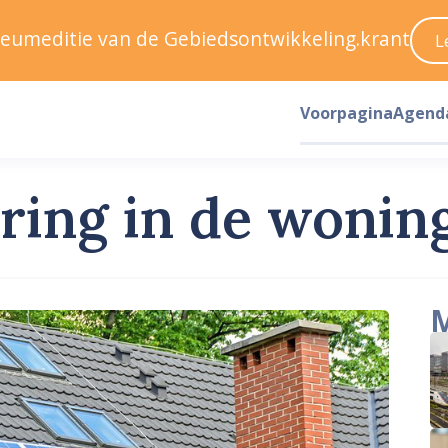
ileumeditie van de Gebiedsontwikkeling.krant
L
Voorpagina
Agend
ring in de wonin
M