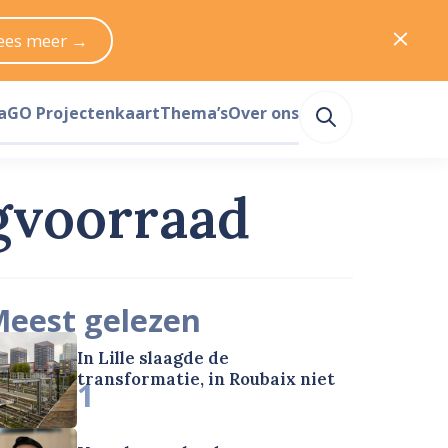
ees meer →
a
GO Projectenkaart
Thema’s
Over ons
gvoorraad
eest gelezen
In Lille slaagde de
transformatie, in Roubaix niet
1