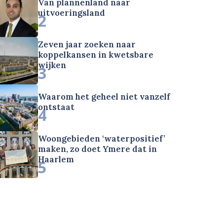
Van plannenland naar
uitvoeringsland
2
Zeven jaar zoeken naar
koppelkansen in kwetsbare
wijken
3
Waarom het geheel niet vanzelf
ontstaat
4
Woongebieden ‘waterpositief’
maken, zo doet Ymere dat in
Haarlem
5