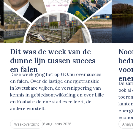
Dit was de week van de
Noo
dunne lijn tussen succes
bed
en falen
voor
Deze week ging het op GO.nu over succes
ene
en falen. Over de lastige energietransitie
De sam
in kwetsbare wijken, de versnippering van
ook al
kennis in gebiedsontwikkeling en over Lille
toeren
en Roubaix: de ene stad excelleert, de
kanten
andere worstelt.
energi
econo
6 augustus 2026
Weekoverzicht
Analy