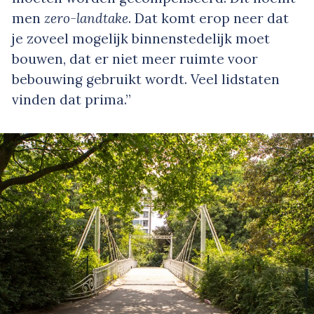
men
zero-landtake
. Dat komt erop neer dat
je zoveel mogelijk binnenstedelijk moet
bouwen, dat er niet meer ruimte voor
bebouwing gebruikt wordt. Veel lidstaten
vinden dat prima.”