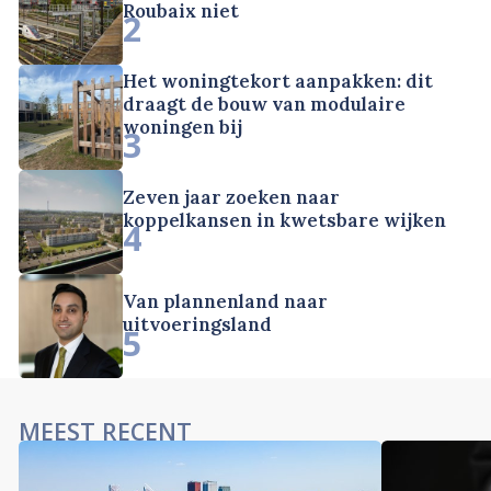
Roubaix niet
2
Het woningtekort aanpakken: dit
draagt de bouw van modulaire
woningen bij
3
Zeven jaar zoeken naar
koppelkansen in kwetsbare wijken
4
Van plannenland naar
uitvoeringsland
5
MEEST RECENT