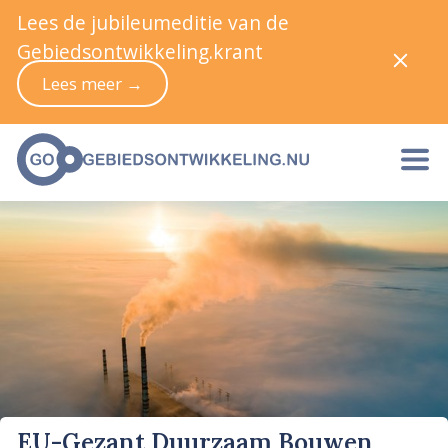
Lees de jubileumeditie van de
Gebiedsontwikkeling.krant
Lees meer →
EU-Gezant Duurzaam Bouwen