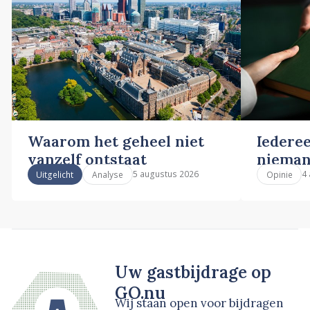
Waarom het geheel niet
Iederee
vanzelf ontstaat
nieman
5 augustus 2026
4
Uitgelicht
Analyse
Opinie
Uw gastbijdrage op
GO.nu
Wij staan open voor bijdragen