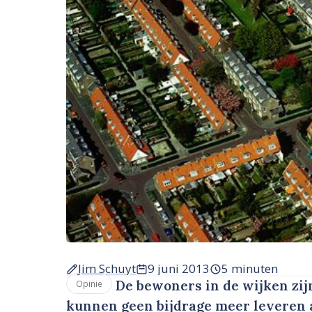
Jim Schuyt
9 juni 2013
5 minuten
De bewoners in de wijken zij
Opinie
kunnen geen bijdrage meer leveren 