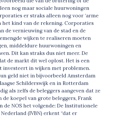
ijvoorbeeld die van de brutering of de
alleen nog maar sociale huurwoningen
rporaties er straks alleen nog voor ‘arme
n het kind van de rekening. Corporaties
n de vernieuwing van de stad en de
m gemengde wijken te realiseren moeten
ngen, middeldure huurwoningen en
. Dit kan straks dus niet meer. De
at de markt dit wel oplost. Het is een
kt investeert in wijken met problemen.
un geld niet in bijvoorbeeld Amsterdam
Haagse Schilderswijk en in Rotterdam
dig als zelfs de beleggers aangeven dat ze
an de koepel van grote beleggers, Frank
gen de NOS het volgende:
De Institutionele
 Nederland (IVBN) erkent “dat er