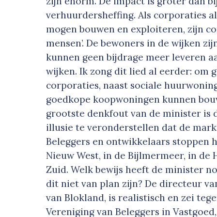
zijn enorm. De impact is groter dan b
verhuurdersheffing. Als corporaties 
mogen bouwen en exploiteren, zijn co
mensen’. De bewoners in de wijken zij
kunnen geen bijdrage meer leveren aa
wijken. Ik zong dit lied al eerder: o
corporaties, naast sociale huurwoni
goedkope koopwoningen kunnen bouwen
grootste denkfout van de minister is d
illusie te veronderstellen dat de mar
Beleggers en ontwikkelaars stoppen h
Nieuw West, in de Bijlmermeer, in de 
Zuid. Welk bewijs heeft de minister no
dit niet van plan zijn? De directeur v
van Blokland, is realistisch en zei te
Vereniging van Beleggers in Vastgoed,