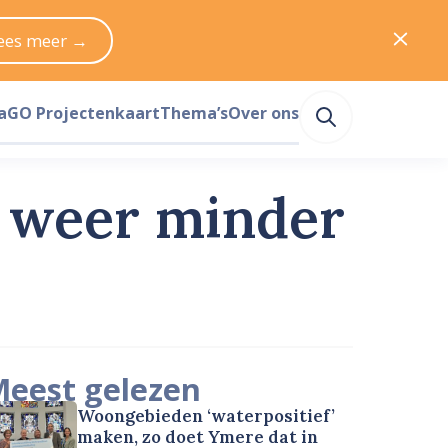
ees meer →
a
GO Projectenkaart
Thema’s
Over ons
n weer minder
eest gelezen
Woongebieden ‘waterpositief’
maken, zo doet Ymere dat in