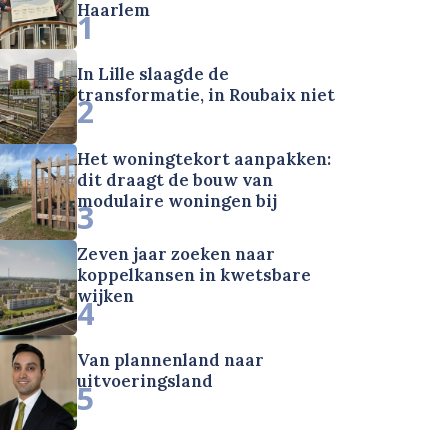
Haarlem
1
In Lille slaagde de
transformatie, in Roubaix niet
2
Het woningtekort aanpakken:
dit draagt de bouw van
modulaire woningen bij
3
Zeven jaar zoeken naar
koppelkansen in kwetsbare
wijken
4
Van plannenland naar
uitvoeringsland
5