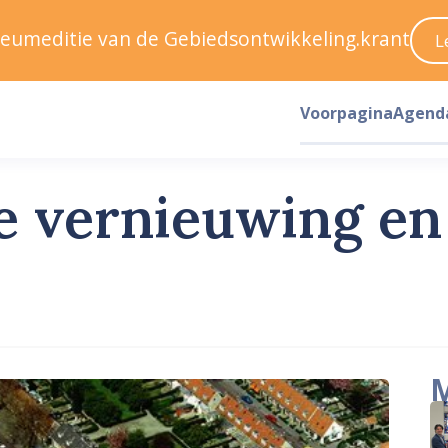
ileumeditie van de Gebiedsontwikkeling.krant
L
Voorpagina
Agend
jke vernieuwing e
M