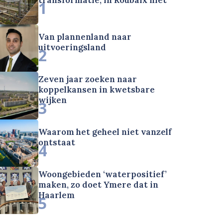
1
Van plannenland naar
uitvoeringsland
2
Zeven jaar zoeken naar
koppelkansen in kwetsbare
wijken
3
Waarom het geheel niet vanzelf
ontstaat
4
Woongebieden ‘waterpositief’
maken, zo doet Ymere dat in
Haarlem
5