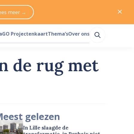
ees meer →
a
GO Projectenkaart
Thema’s
Over ons
n de rug met
eest gelezen
In Lille slaagde de
transformatie, in Roubaix niet