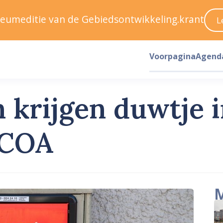
ileumeditie van de Gebiedsontwikkeling.krant
L
Voorpagina
Agend
 krijgen duwtje i
 COA
M