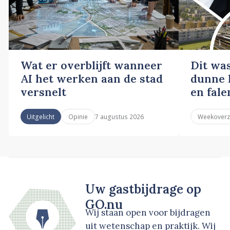
Wat er overblijft wanneer
Dit wa
AI het werken aan de stad
dunne l
versnelt
en fale
7 augustus 2026
Uitgelicht
Opinie
Weekoverz
Uw gastbijdrage op
GO.nu
Wij staan open voor bijdragen
uit wetenschap en praktijk. Wij